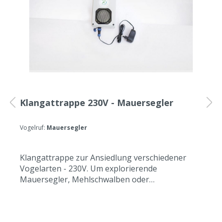
Klangattrappe 230V - Mauersegler
K
Vogelruf:
Mauersegler
V
Klangattrappe zur Ansiedlung verschiedener
K
Vogelarten - 230V. Um explorierende
V
Mauersegler, Mehlschwalben oder
M
Rauchschwalben auf Niststandorte aufmerksam
S
zu machen, wird eine Klangattrappe installiert,
K
die Geräusche von den jeweiligen Brutkolonien
j