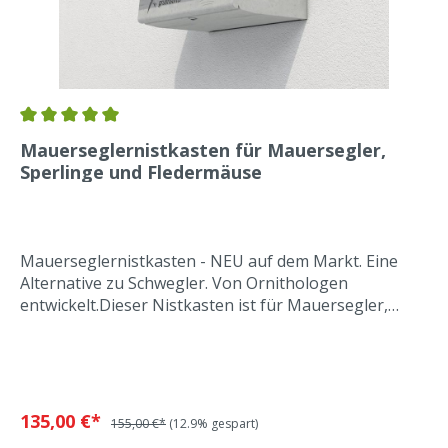
Mauerseglernistkasten für Mauersegler,
Sperlinge und Fledermäuse
Mauerseglernistkasten - NEU auf dem Markt. Eine
Alternative zu Schwegler. Von Ornithologen
entwickelt.Dieser Nistkasten ist für Mauersegler,
Sperlinge und Fledermäuse geeignet. Im Nistkasten
ist eine Nestmulde als Nest für Mauersegler
integriert, damit die Eier nicht verrollen. Der Brutraum
ist für den maximalen Bruterfolg für Mauersegler
optimal angepasst. Die Jungtiere haben ausreichend
135,00 €*
155,00 €*
(12.9% gespart)
Platz, um die Flugmuskulatur zu trainieren. Die