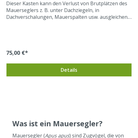
Dieser Kasten kann den Verlust von Brutplätzen des
Mauerseglers z. B. unter Dachziegeln, in
Dachverschalungen, Mauerspalten usw. ausgleichen.
Der Kasten lässt sich im Einbausteinprinzip (Einflug
von unten) direkt in die Außendämmung integrieren
oder mit Montagewinkeln nachträglich aufschrauben.
Er ist mit Fassadenfarbe streichbar. Zur Wand- oder
Dachmontage.Hier gehts zu einer größeren Auswahl
75,00 €*
für Mauersegler Nistkasten. Material:
Holzbeton Maße: 12 cm auf 45 cm, 16 cm tief
Details
Einflugloch: 3,5 cm x 15 cm Gewicht: 6 kg
Was ist ein Mauersegler?
Mauersegler (
Apus apus
) sind Zugvögel, die von