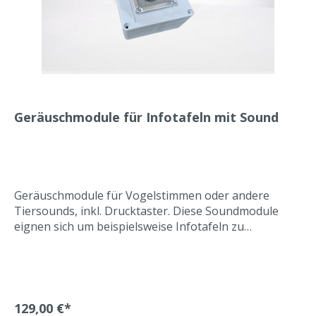
Geräuschmodule für Infotafeln mit Sound
Geräuschmodule für Vogelstimmen oder andere
Tiersounds, inkl. Drucktaster. Diese Soundmodule
eignen sich um beispielsweise Infotafeln zu
bestimmten Themen mit Geräuschen
auszustatten. Für den Innen- und Außeneinsatz
geeignet. Wetterfestes Gehäuse und wetterfester
Druckschalter sind im Lieferumfang enthalten. Ein
vandalismussicheres Übergehäuse kann auf Wunsch
129,00 €*