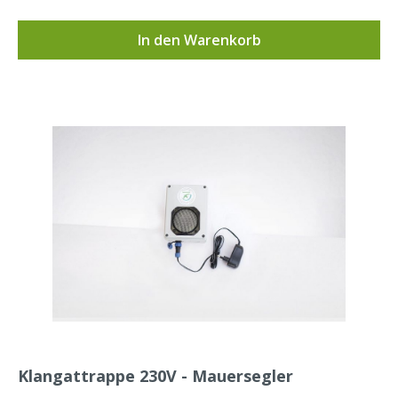
mit angeboten werden. Diese Soundmudule eignen
sich für den Einsatz im Bereich Umweltbildung.Extrem
In den Warenkorb
sparsamer Energieverbrauch, da keinerlei
Stromverbrauch des Moduls im Standby-
Modus. Batteriebetrieben, wartungsarm.Technische
Daten/Eigenschaften:Batterien: drei handelsübliche
AA-Batterien, auswechselbar.Die Sounds können
einfach per Micro-USB-Schnittstelle aufgespielt
werden.Lautsprecher: 2-Watt-Lautsprecher (8 Ohm).
Wenn Sie gesprochenen Text wiedergeben möchten,
können wir eine höherwertige Variante anbieten, die
speziell für Sprachwiedergabe optimiert ist.Hier
finden Sie weitere Eindrücke zum Einsatz
unserer Geräuschmodule in Infotafeln auf
einem Naturlehrpfad Unsere Geräuschmodule im
Einsatz:
Klangattrappe 230V - Mauersegler