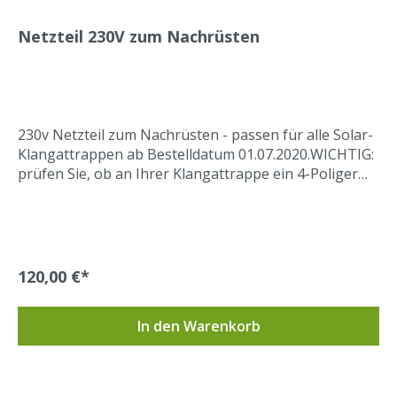
Antworten finden Sie hier.Unsere Klangattrappe an
Netzteil 230V zum Nachrüsten
einem Schwalbenhaus:
230v Netzteil zum Nachrüsten - passen für alle Solar-
Klangattrappen ab Bestelldatum 01.07.2020.WICHTIG:
prüfen Sie, ob an Ihrer Klangattrappe ein 4-Poliger
Anschluss vorhanden ist, siehe Bilder oben! Damit
kann Ihre Solar-Klangattrappe mit einem 230v-
Stromanschluss betrieben werden. WICHTIG: Dies ist
ein Netzteil zum Nachrüsten einer vorhandenen Solar
Klangattrappe!Häufige Fragen und Antworten finden
120,00 €*
Sie hier.
In den Warenkorb