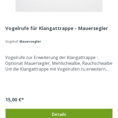
Vogelrufe für Klangattrappe - Mauersegler
Vogelruf:
Mauersegler
Vogelrufe zur Erweiterung der Klangattrappe -
Optional: Mauersegler, Mehlschwalbe, Rauchschwalbe
Um die Klangattrappe mit Vogelrufen zu erweitern,
können Sie hier optional Mauersegler-,
Mehlschwalben-, oder Rauchschwalbenrufe dazu
bestellen. Die Lockrufe erhöhen den Erfolg der
Ansiedlung von Mehlschwalben, Mauerseglern und
Rauchschwalben.Geliefert wird ein USB-Stick, der die
15,00 €*
entsprechenden Rufe der Vögel beinhaltet. Einfach in
der Klangattrappe gegen den Original USB-Stick
Details
tauschen und die jeweilige Vogelart anlocken.