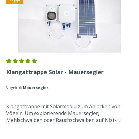
Klangattrappe und zum Timer liegt bei.Die
Klangattrappe ist wasserfest nach Ip65 = Staubdicht
und geschützt gegen Strahlwasser aus einem
beliebigen Winkel.Unsere Klangattrappe im Einsatz:
Klangattrappe Solar - Mauersegler
Vogelruf:
Mauersegler
Klangattrappe mit Solarmodul zum Anlocken von
Vögeln: Um explorierende Mauersegler,
Mehlschwalben oder Rauchschwalben auf Nist-
Standorte aufmerksam zu machen wird eine
Klangattrappe installiert, die Geräusche von den