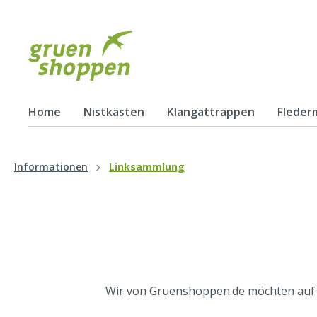
Home
Nistkästen
Klangattrappen
Fleder
Zur Kategorie Nistkästen
Informationen
Linksammlung
Mauerseglernistkästen
Schwa
Wir von Gruenshoppen.de möchten auf f