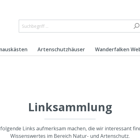
mauskästen
Artenschutzhäuser
Wanderfalken We
lbennest
Wanderfalken Nistka
Linksammlung
olgende Links aufmerksam machen, die wir interessant find
Wissenswertes im Bereich Natur- und Artenschutz.